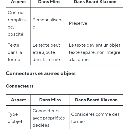
Aspect
Dans Miro
Dans Board Klaxoon
Contour,
remplissa
Personnalisabl
Préservé
ge,
e
opacité
Texte
Le texte peut
Le texte devient un objet
dans la
être ajouté
texte séparé, non intégré
forme
dans la forme
à la forme
Connecteurs et autres objets
Connecteurs
Aspect
Dans Miro
Dans Board Klaxoon
Connecteurs
Type
Considérés comme des
avec propriétés
d’objet
formes
dédiées