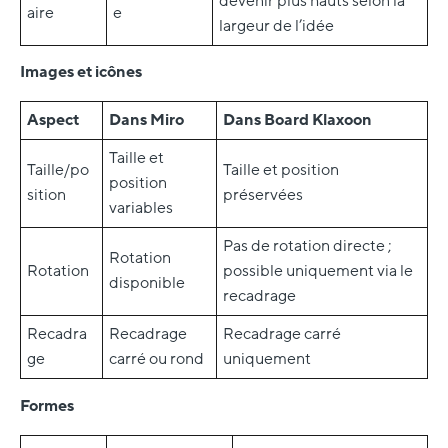
devenir plus hauts selon la
aire
e
largeur de l’idée
Images et icônes
Aspect
Dans Miro
Dans Board Klaxoon
Taille et
Taille/po
Taille et position
position
sition
préservées
variables
Pas de rotation directe ;
Rotation
Rotation
possible uniquement via le
disponible
recadrage
Recadra
Recadrage
Recadrage carré
ge
carré ou rond
uniquement
Formes