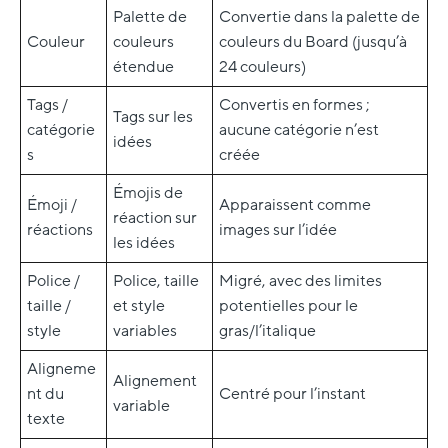
Palette de
Convertie dans la palette de
Couleur
couleurs
couleurs du Board (jusqu’à
étendue
24 couleurs)
Tags /
Convertis en formes ;
Tags sur les
catégorie
aucune catégorie n’est
idées
s
créée
Émojis de
Émoji /
Apparaissent comme
réaction sur
réactions
images sur l’idée
les idées
Police /
Police, taille
Migré, avec des limites
taille /
et style
potentielles pour le
style
variables
gras/l’italique
Aligneme
Alignement
nt du
Centré pour l’instant
variable
texte