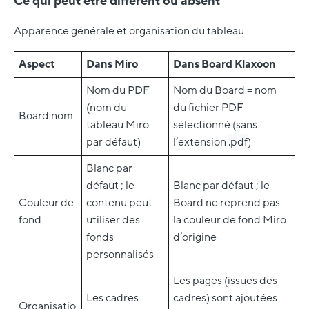
Ce qui peut être différent ou absent
Apparence générale et organisation du tableau
Aspect
Dans Miro
Dans Board Klaxoon
Nom du PDF
Nom du Board = nom
(nom du
du fichier PDF
Board nom
tableau Miro
sélectionné (sans
par défaut)
l’extension
.pdf
)
Blanc par
défaut ; le
Blanc par défaut ; le
Couleur de
contenu peut
Board ne reprend pas
fond
utiliser des
la couleur de fond Miro
fonds
d’origine
personnalisés
Les pages (issues des
Les cadres
cadres) sont ajoutées
Organisatio