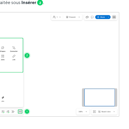
haitée sous
Insérer
.
2