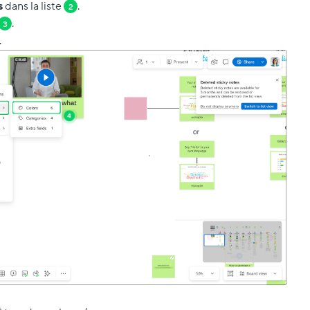
s
dans la liste
.
2
.
3
.