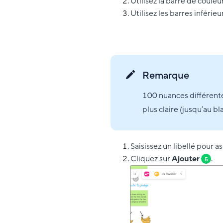
Utilisez la barre de coule
Utilisez les barres inférieu
Remarque
100 nuances différentes
plus claire (jusqu’au bl
Saisissez un libellé pour a
Cliquez sur
Ajouter
.
5