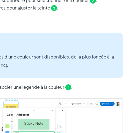
ur supérieure pour sélectionner une couleur
.
2
res pour ajuster la teinte
.
3
 d’une couleur sont disponibles, de la plus foncée à la
anc).
ssocier une légende à la couleur
.
4